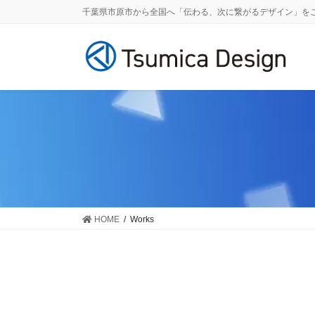
コ
ナ
千葉県市原市から全国へ「伝わる、次に繋がるデザイン」を
ン
ビ
テ
ゲ
ン
ー
ツ
シ
へ
ョ
ス
ン
キ
に
ッ
移
プ
動
HOME
Works