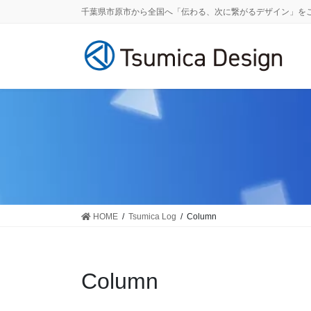
コ
ナ
千葉県市原市から全国へ「伝わる、次に繋がるデザイン」を
ン
ビ
テ
ゲ
ン
ー
ツ
シ
へ
ョ
ス
ン
キ
に
ッ
移
プ
動
HOME
Tsumica Log
Column
Column