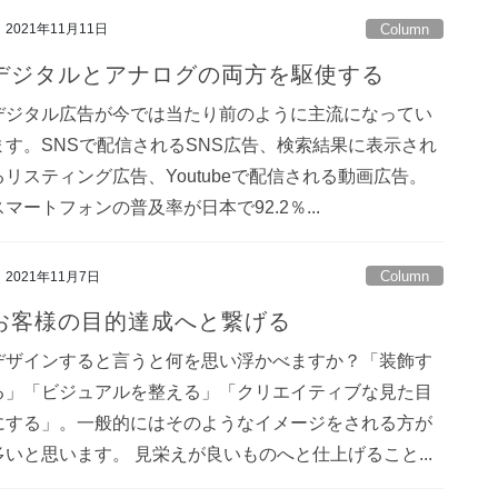
Column
2021年11月11日
デジタルとアナログの両方を駆使する
デジタル広告が今では当たり前のように主流になってい
ます。SNSで配信されるSNS広告、検索結果に表示され
るリスティング広告、Youtubeで配信される動画広告。
スマートフォンの普及率が日本で92.2％...
Column
2021年11月7日
お客様の目的達成へと繋げる
デザインすると言うと何を思い浮かべますか？「装飾す
る」「ビジュアルを整える」「クリエイティブな見た目
にする」。一般的にはそのようなイメージをされる方が
多いと思います。 見栄えが良いものへと仕上げること...