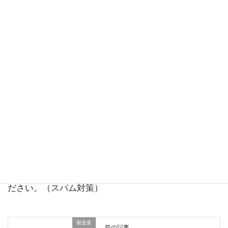
次回のコメントで使用するためブラウザーに自分の名
前、メールアドレス、サイトを保存する。
上に表示された文字を入力してください。
日本語が含まれない投稿は無視されますのでご注意く
ださい。（スパム対策）
製造業
前の記事